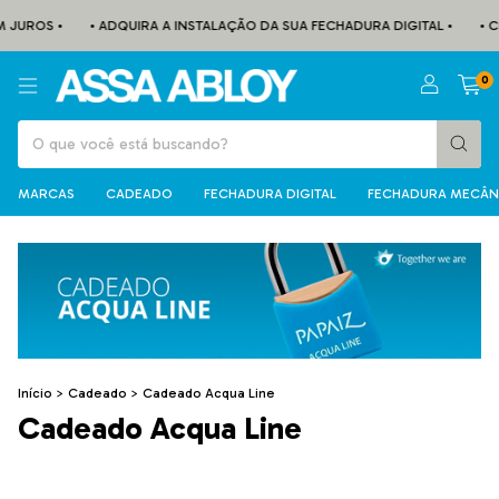
 JUROS •
• ADQUIRA A INSTALAÇÃO DA SUA FECHADURA DIGITAL •
• C
0
MARCAS
CADEADO
FECHADURA DIGITAL
FECHADURA MECÂN
Início
>
Cadeado
>
Cadeado Acqua Line
Cadeado Acqua Line