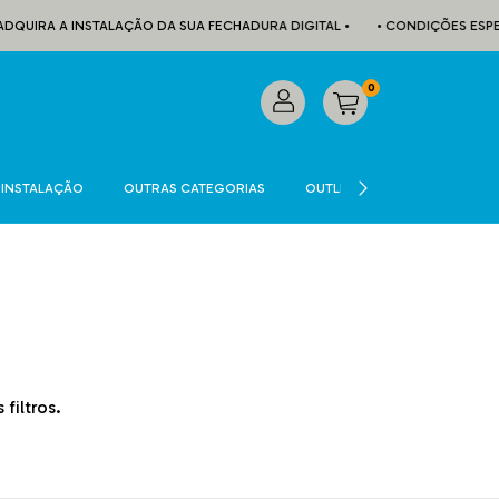
DQUIRA A INSTALAÇÃO DA SUA FECHADURA DIGITAL •
• CONDIÇÕES ESPEC
0
INSTALAÇÃO
OUTRAS CATEGORIAS
OUTLET
CADASTRE-SE
filtros.