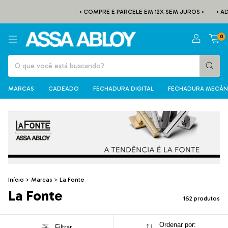
• COMPRE E PARCELE EM 12X SEM JUROS •
• ADQUIRA
0
MARCAS
CADEADO
FECHADURA DIGITAL
FECHADURA MECÂN
Início
>
Marcas
>
La Fonte
La Fonte
162 produtos
Ordenar por:
Filtrar