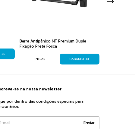
Barra Antipânico NT Premium Dupla
Fechadura 6244 
Fixação Preta Fosca
Cromada
-SE
ENTRAR
CADASTRE-SE
ENTRAR
screva-se na nossa newsletter
que por dentro das condições especiais para
ncionários