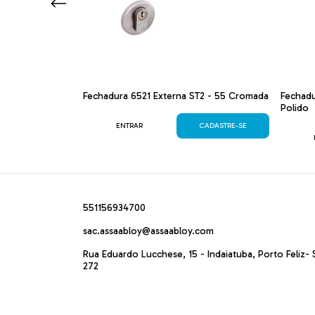
mium com
Fechadura 6521 Externa ST2 - 55 Cromada
Fechadu
Polido
ENTRAR
CADASTRE-SE
CADASTRE-SE
551156934700
sac.assaabloy@assaabloy.com
Rua Eduardo Lucchese, 15 - Indaiatuba, Porto Feliz- 
272