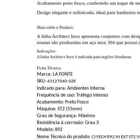
Acabamento preto fosco, conferindo um toque de m
Design elegante e sofisticado, ideal para banheiros r
Mais sobre o Produto:
A linha Architect Inox apresenta conjuntos com desi
rosetas são produzidas em aço inox 304 que possui 
Indicações:
A linha Architect Inox é indicada para regiões litorâneas
Ficha Técnica:
Marca
: LA FONTE
SKU:
43127040-0ZK
Indicado para
: Ambientes
Interna
Frequência de uso:
Tráfego intenso
Acabamento
: Preto Fosco
Máquina
: ST2 (55mm)
Grau de Segurança
: Máximo
Resistência à corrosão:
Grau 3
Modelo
: 892
Nome Técnico do produto:
CJ FECH 892 IN EXT ST2 5