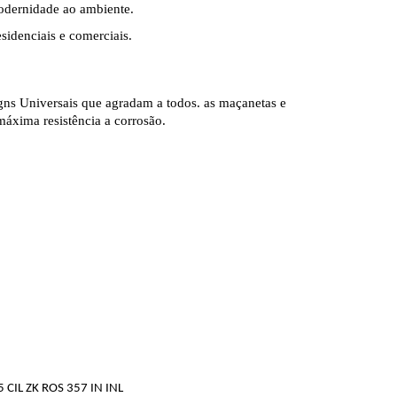
odernidade ao ambiente.
esidenciais e comerciais.
gns Universais que agradam a todos. as maçanetas e
máxima resistência a corrosão.
5 CIL ZK ROS 357 IN INL