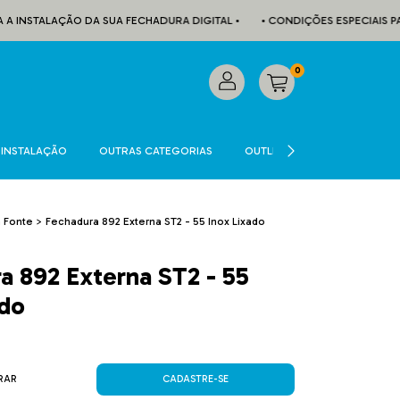
INSTALAÇÃO DA SUA FECHADURA DIGITAL •
• CONDIÇÕES ESPECIAIS PARA 
0
INSTALAÇÃO
OUTRAS CATEGORIAS
OUTLET
CADASTRE-SE
a Fonte
>
Fechadura 892 Externa ST2 - 55 Inox Lixado
a 892 Externa ST2 - 55
ado
RAR
CADASTRE-SE