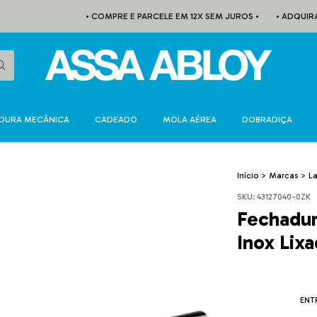
• COMPRE E PARCELE EM 12X SEM JUROS •
• ADQUIRA A 
DURA MECÂNICA
CADEADO
MOLA AÉREA
DOBRADIÇA
Início
>
Marcas
>
L
SKU:
43127040-0ZK
Fechadur
Inox Lix
ENT