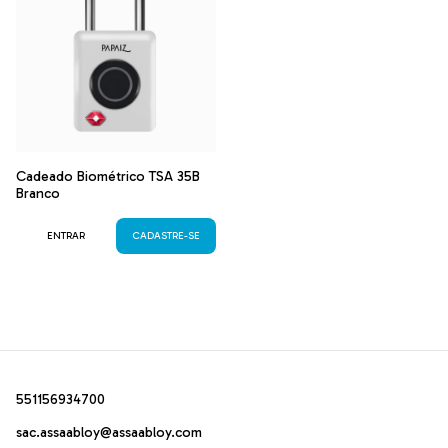
Cadeado Biométrico TSA 35B
Branco
ENTRAR
CADASTRE-SE
551156934700
sac.assaabloy@assaabloy.com