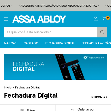
UROS •
• ADQUIRA A INSTALAÇÃO DA SUA FECHADURA DIGITAL •
• CON
0
MARCAS
CADEADO
FECHADURA DIGITAL
FECHADURA MECÂN
Início
>
Fechadura Digital
Fechadura Digital
13 produtos
Ordenar por:
Filtrar