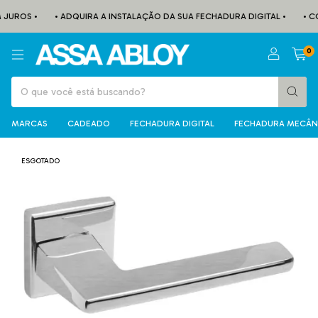
JUROS •
• ADQUIRA A INSTALAÇÃO DA SUA FECHADURA DIGITAL •
• CO
0
MARCAS
CADEADO
FECHADURA DIGITAL
FECHADURA MECÂN
ESGOTADO