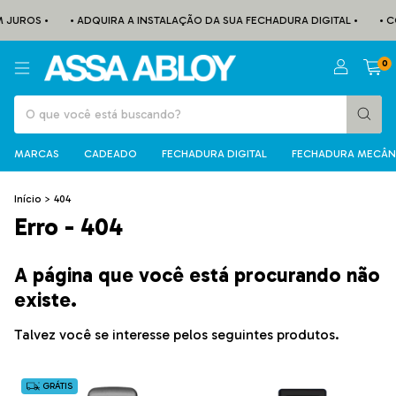
 JUROS •
• ADQUIRA A INSTALAÇÃO DA SUA FECHADURA DIGITAL •
• C
0
MARCAS
CADEADO
FECHADURA DIGITAL
FECHADURA MECÂN
Início
>
404
Erro - 404
A página que você está procurando não
existe.
Talvez você se interesse pelos seguintes produtos.
GRÁTIS