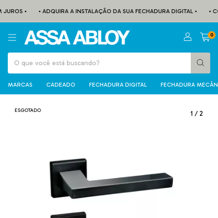
 JUROS •
• ADQUIRA A INSTALAÇÃO DA SUA FECHADURA DIGITAL •
• C
0
MARCAS
CADEADO
FECHADURA DIGITAL
FECHADURA MECÂN
ESGOTADO
1
/
2