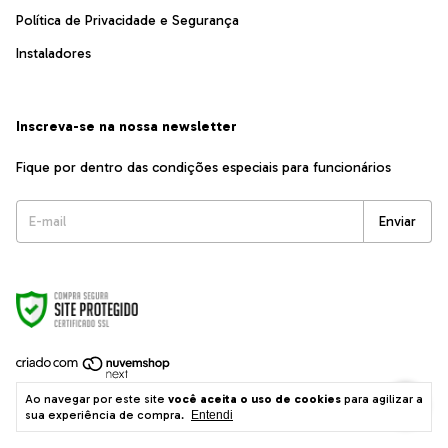
Política de Privacidade e Segurança
Instaladores
Inscreva-se na nossa newsletter
Fique por dentro das condições especiais para funcionários
Copyright ASSA ABLOY BRASIL INDUSTRIA E COMERCIO LTDA -
Ao navegar por este site
você aceita o uso de cookies
para agilizar a
02214604000670 - 2026. Todos os direitos reservados.
sua experiência de compra.
Entendi