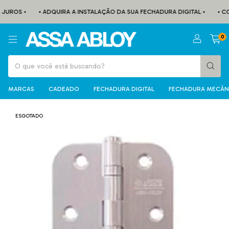
JUROS •
• ADQUIRA A INSTALAÇÃO DA SUA FECHADURA DIGITAL •
• CON
0
MARCAS
CADEADO
FECHADURA DIGITAL
FECHADURA MECÂN
ESGOTADO