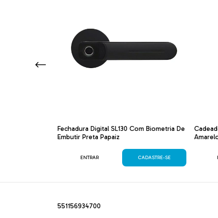
mart Lock De
Fechadura Digital SL130 Com Biometria De
Cadead
sca
Embutir Preta Papaiz
Amarelo
CADASTRE-SE
ENTRAR
CADASTRE-SE
551156934700