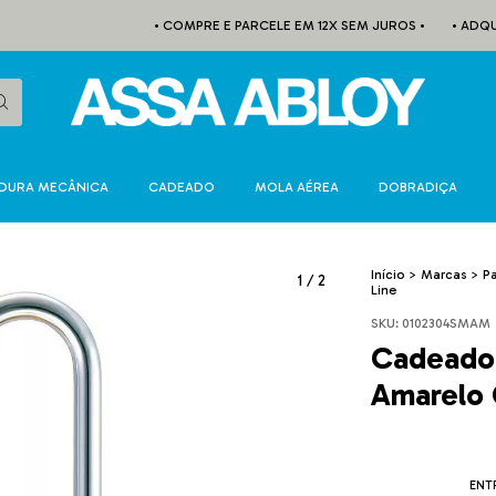
• COMPRE E PARCELE EM 12X SEM JUROS •
• ADQUIRA A INS
DURA MECÂNICA
CADEADO
MOLA AÉREA
DOBRADIÇA
Início
>
Marcas
>
P
1
/
2
Line
SKU:
0102304SMAM
Cadeado
Amarelo 
ENT