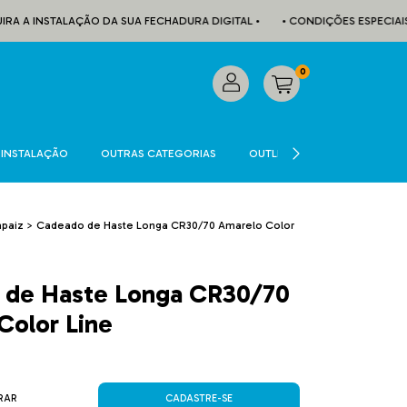
TALAÇÃO DA SUA FECHADURA DIGITAL •
• CONDIÇÕES ESPECIAIS PARA FU
0
INSTALAÇÃO
OUTRAS CATEGORIAS
OUTLET
CADASTRE-SE
apaiz
>
Cadeado de Haste Longa CR30/70 Amarelo Color
 de Haste Longa CR30/70
Color Line
RAR
CADASTRE-SE