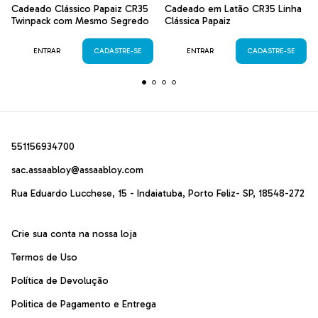
Cadeado Clássico Papaiz CR35
Cadeado em Latão CR35 Linha
Twinpack com Mesmo Segredo
Clássica Papaiz
ENTRAR
CADASTRE-SE
ENTRAR
CADASTRE-SE
551156934700
sac.assaabloy@assaabloy.com
Rua Eduardo Lucchese, 15 - Indaiatuba, Porto Feliz- SP, 18548-272
Crie sua conta na nossa loja
Termos de Uso
Política de Devolução
Politica de Pagamento e Entrega