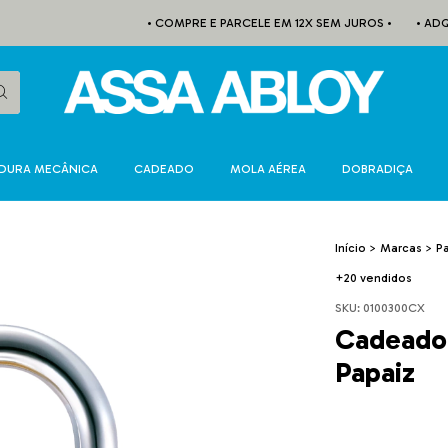
• COMPRE E PARCELE EM 12X SEM JUROS •
• ADQUIR
DURA MECÂNICA
CADEADO
MOLA AÉREA
DOBRADIÇA
Início
>
Marcas
>
P
+20 vendidos
SKU:
0100300CX
Cadeado 
Papaiz