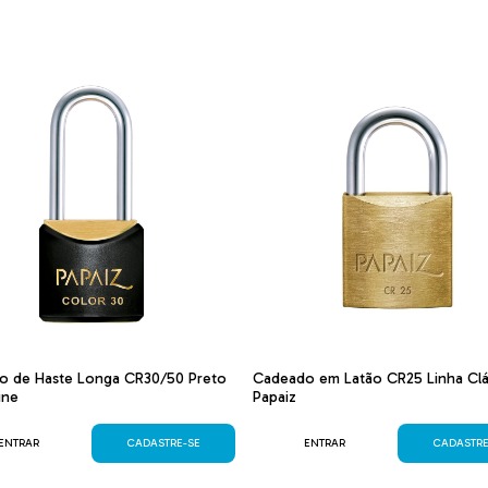
o de Haste Longa CR30/50 Preto
Cadeado em Latão CR25 Linha Clá
ine
Papaiz
ENTRAR
CADASTRE-SE
ENTRAR
CADASTRE