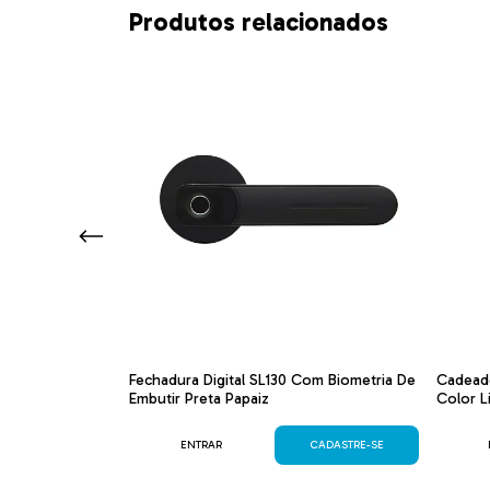
Produtos relacionados
inha Clássica
Fechadura Digital SL130 Com Biometria De
Cadead
Embutir Preta Papaiz
Color L
CADASTRE-SE
ENTRAR
CADASTRE-SE