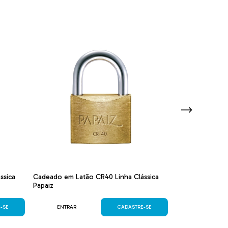
ssica
Cadeado em Latão CR40 Linha Clássica
Fechadura Digit
Papaiz
Sobrepor Papaiz
-SE
ENTRAR
CADASTRE-SE
ENTRAR