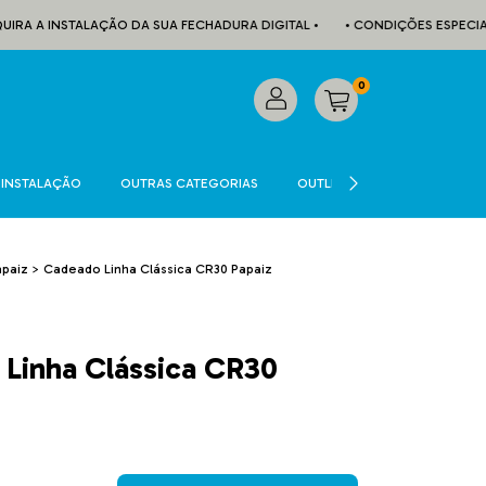
A A INSTALAÇÃO DA SUA FECHADURA DIGITAL •
• CONDIÇÕES ESPECIAIS 
0
INSTALAÇÃO
OUTRAS CATEGORIAS
OUTLET
CADASTRE-SE
apaiz
>
Cadeado Linha Clássica CR30 Papaiz
Linha Clássica CR30