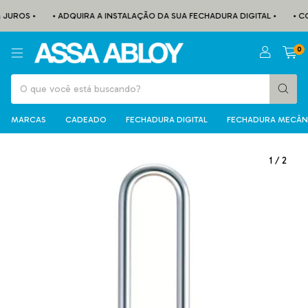
JUROS •
• ADQUIRA A INSTALAÇÃO DA SUA FECHADURA DIGITAL •
• CO
0
MARCAS
CADEADO
FECHADURA DIGITAL
FECHADURA MECÂN
1
/
2