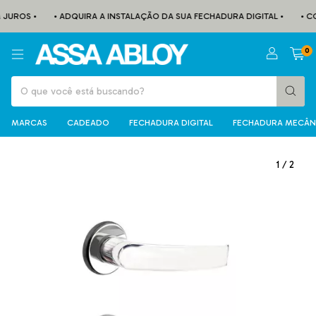
JUROS •
• ADQUIRA A INSTALAÇÃO DA SUA FECHADURA DIGITAL •
• CON
0
MARCAS
CADEADO
FECHADURA DIGITAL
FECHADURA MECÂN
1
/
2