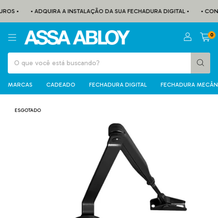
ROS •
• ADQUIRA A INSTALAÇÃO DA SUA FECHADURA DIGITAL •
• COND
0
MARCAS
CADEADO
FECHADURA DIGITAL
FECHADURA MECÂN
ESGOTADO