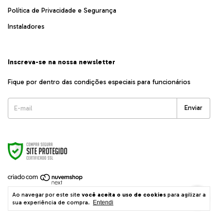
Política de Privacidade e Segurança
Instaladores
Inscreva-se na nossa newsletter
Fique por dentro das condições especiais para funcionários
Copyright ASSA ABLOY BRASIL INDUSTRIA E COMERCIO LTDA -
Ao navegar por este site
você aceita o uso de cookies
para agilizar a
02214604000670 - 2026. Todos os direitos reservados.
sua experiência de compra.
Entendi