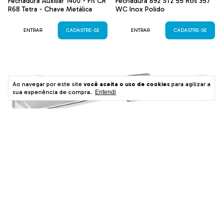
Fechadura Auxiliar 1400 - Fit CR
Fechadura 892 ST2 55 Ros 357
R68 Tetra - Chave Metálica
WC Inox Polido
ENTRAR
CADASTRE-SE
ENTRAR
CADASTRE-SE
Ao navegar por este site
você aceita o uso de cookies
para agilizar a
sua experiência de compra.
Entendi
Fechadura 451 Interna ST2 - 55
Fechadura 700 Zamac Interna
Cromada
ST2 55 Ros 333 Inox Cromado
ENTRAR
CADASTRE-SE
ENTRAR
CADASTRE-SE