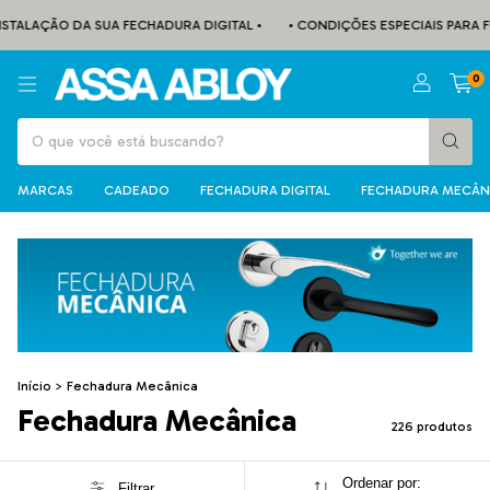
LAÇÃO DA SUA FECHADURA DIGITAL •
• CONDIÇÕES ESPECIAIS PARA FUNC
0
MARCAS
CADEADO
FECHADURA DIGITAL
FECHADURA MECÂN
Início
>
Fechadura Mecânica
Fechadura Mecânica
226 produtos
Ordenar por:
Filtrar