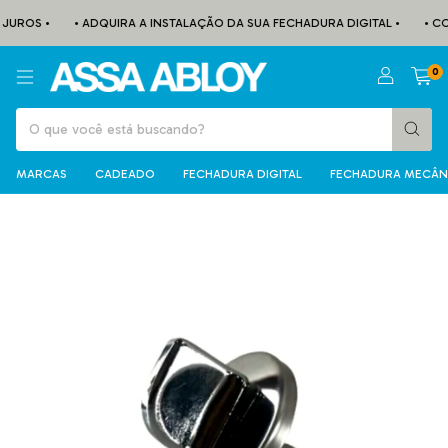
UROS •
• ADQUIRA A INSTALAÇÃO DA SUA FECHADURA DIGITAL •
• CON
0
MARCAS
CADEADO
FECHADURA DIGITAL
FECHADURA MECÂN