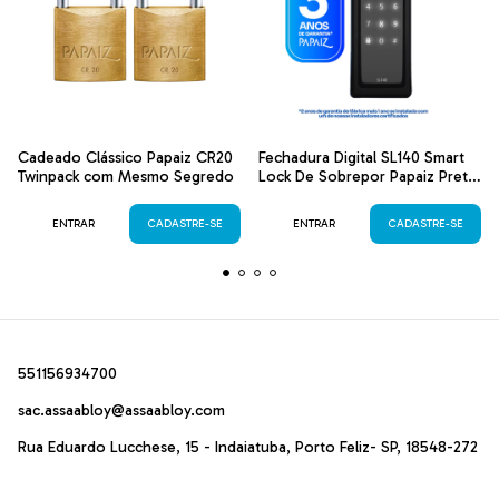
Cadeado Clássico Papaiz CR20
Fechadura Digital SL140 Smart
Twinpack com Mesmo Segredo
Lock De Sobrepor Papaiz Preta
Fosca
ENTRAR
CADASTRE-SE
ENTRAR
CADASTRE-SE
551156934700
sac.assaabloy@assaabloy.com
Rua Eduardo Lucchese, 15 - Indaiatuba, Porto Feliz- SP, 18548-272